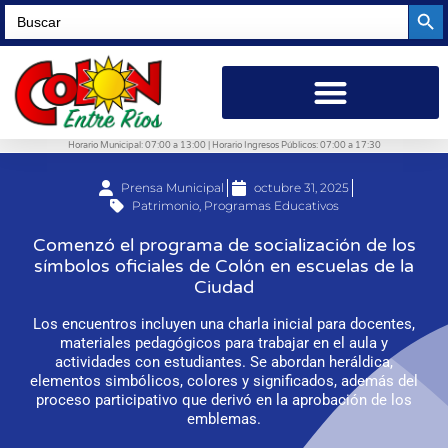
Searc
Search
for:
Horario Municipal: 07:00 a 13:00 | Horario Ingresos Públicos: 07:00 a 17:30
Prensa Municipal
octubre 31, 2025
Patrimonio
,
Programas Educativos
Comenzó el programa de socialización de los
símbolos oficiales de Colón en escuelas de la
Ciudad
Los encuentros incluyen una charla inicial para docentes,
materiales pedagógicos para trabajar en el aula y
actividades con estudiantes. Se abordan heráldica,
elementos simbólicos, colores y significados, además del
proceso participativo que derivó en la aprobación de los
emblemas.