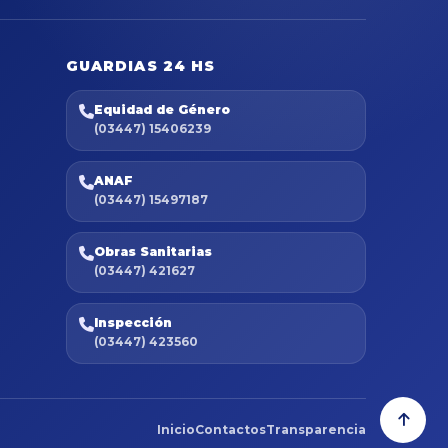
GUARDIAS 24 HS
Equidad de Género
(03447) 15406239
ANAF
(03447) 15497187
Obras Sanitarias
(03447) 421627
Inspección
(03447) 423560
Inicio
Contactos
Transparencia