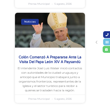
Prensa Municipal
5 agosto, 2026
Noticias
Colón Comenzó A Prepararse Ante La
Visita Del Papa León XIV A Paysandú
El intendente José Luis Walser inició contactos
con autoridades de la ciudad uruguaya y
anticipó que el Municipio trabajará junto a
organismos fronterizos, representantes de la
Iglesia y el sector turístico para recibir a
quienes se trasladen hacia la región.
Prensa Municipal
5 agosto, 2026