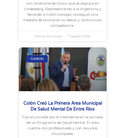
con Síndrome de Down que se disputa en
Lindesberg. Representando a la Argentina y
llevando a Colón consigo, consiguió una
medalla de bronce en su debut y continúa en
competencia.
Prensa Municipal
7 agosto, 2026
Gestión
Colón Creó La Primera Área Municipal
De Salud Mental De Entre Ríos
Fue anunciada por el intendente en la jornada
de un Programa de Salud Mental. El área
cuenta con profesionales y con recursos
municipales.