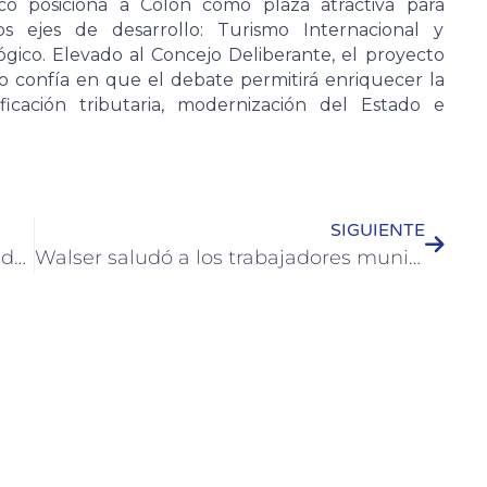
o posiciona a Colón como plaza atractiva para
dos ejes de desarrollo: Turismo Internacional y
ógico. Elevado al Concejo Deliberante, el proyecto
tivo confía en que el debate permitirá enriquecer la
ficación tributaria, modernización del Estado e
SIGUIENTE
Walser mantuvo reunión con Diputados por el Presupuesto Provincial 2026
Walser saludó a los trabajadores municipales en su día y anunció un 20 por ciento de aumento