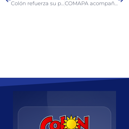
Colón refuerza su presencia en redes con acciones de alto impacto en estas vacaciones de invierno
COMAPA acompaña a docentes y auxiliares de los Centros de Desarrollo Infantil de Colón