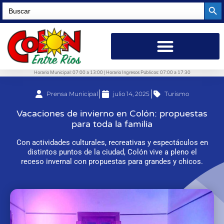
Searc
Search
for:
Horario Municipal: 07:00 a 13:00 | Horario Ingresos Públicos: 07:00 a 17:30
Prensa Municipal
julio 14, 2025
Turismo
Vacaciones de invierno en Colón: propuestas
para toda la familia
Con actividades culturales, recreativas y espectáculos en
distintos puntos de la ciudad, Colón vive a pleno el
receso invernal con propuestas para grandes y chicos.