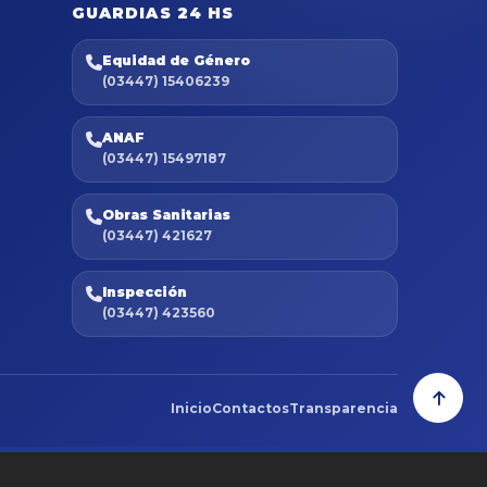
GUARDIAS 24 HS
Equidad de Género
(03447) 15406239
ANAF
(03447) 15497187
Obras Sanitarias
(03447) 421627
Inspección
(03447) 423560
Inicio
Contactos
Transparencia