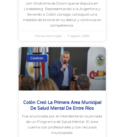
con Síndrome de Down que se disputa en
Lindesberg. Representando a la Argentina y
llevando a Colón consigo, consiguió una
medalla de bronce en su debut y continúa en
competencia.
Prensa Municipal
7 agosto, 2026
Gestión
Colón Creó La Primera Área Municipal
De Salud Mental De Entre Ríos
Fue anunciada por el intendente en la jornada
de un Programa de Salud Mental. El área
cuenta con profesionales y con recursos
municipales.