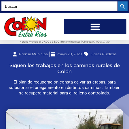
Searc
Search
for:
Horario Municipal: 07:00 a 13:00 | Horario Ingresos Públicos: 07:00 a 17:30
Prensa Municipal
mayo 20, 2020
Obras Públicas
Siguen los trabajos en los caminos rurales de
Colón
El plan de recuperación consta de varias etapas, para
solucionar el anegamiento en distintos caminos. También
se recupera material para el relleno controlado.