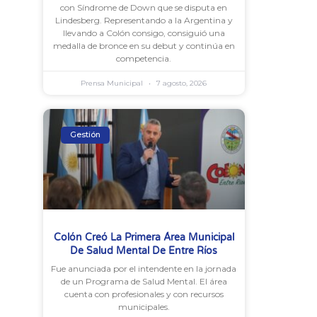
con Síndrome de Down que se disputa en
Lindesberg. Representando a la Argentina y
llevando a Colón consigo, consiguió una
medalla de bronce en su debut y continúa en
competencia.
Prensa Municipal
7 agosto, 2026
Gestión
Colón Creó La Primera Área Municipal
De Salud Mental De Entre Ríos
Fue anunciada por el intendente en la jornada
de un Programa de Salud Mental. El área
cuenta con profesionales y con recursos
municipales.