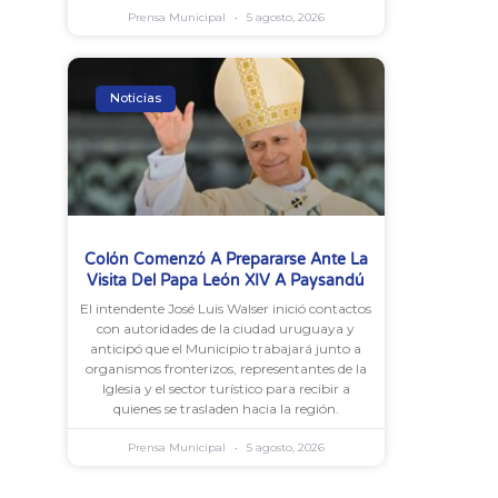
Prensa Municipal
5 agosto, 2026
Noticias
Colón Comenzó A Prepararse Ante La
Visita Del Papa León XIV A Paysandú
El intendente José Luis Walser inició contactos
con autoridades de la ciudad uruguaya y
anticipó que el Municipio trabajará junto a
organismos fronterizos, representantes de la
Iglesia y el sector turístico para recibir a
quienes se trasladen hacia la región.
Prensa Municipal
5 agosto, 2026