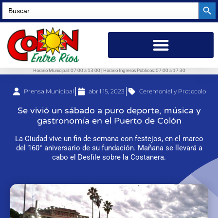
Searc
Search
for:
Horario Municipal: 07:00 a 13:00 | Horario Ingresos Públicos: 07:00 a 17:30
Prensa Municipal
abril 15, 2023
Ceremonial y Protocolo
Se vivió un sábado a puro deporte, música y
gastronomía en el Puerto de Colón
La Ciudad vive un fin de semana con festejos, en el marco
del 160° aniversario de su fundación. Mañana se llevará a
cabo el Desfile sobre la Costanera.