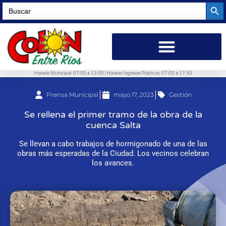
Searc
Search
for:
Horario Municipal: 07:00 a 13:00 | Horario Ingresos Públicos: 07:00 a 17:30
Prensa Municipal
mayo 17, 2023
Gestión
Se rellena el primer tramo de la obra de la
cuenca Salta
Se llevan a cabo trabajos de hormigonado de una de las
obras más esperadas de la Ciudad. Los vecinos celebran
los avances.