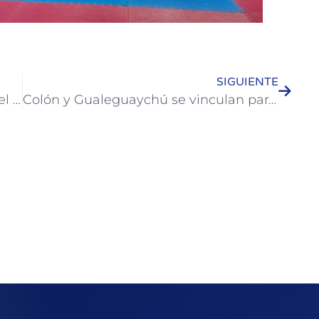
SIGUIENTE
El municipio lanza los cursos 2024 del Programa “Oficios del Futuro”
Colón y Gualeguaychú se vinculan para potenciar los destinos