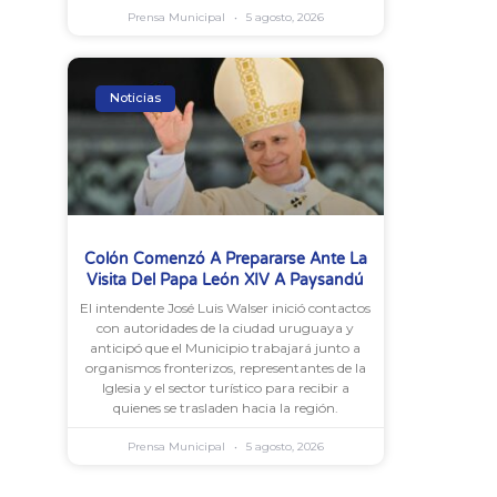
Prensa Municipal
5 agosto, 2026
Noticias
Colón Comenzó A Prepararse Ante La
Visita Del Papa León XIV A Paysandú
El intendente José Luis Walser inició contactos
con autoridades de la ciudad uruguaya y
anticipó que el Municipio trabajará junto a
organismos fronterizos, representantes de la
Iglesia y el sector turístico para recibir a
quienes se trasladen hacia la región.
Prensa Municipal
5 agosto, 2026