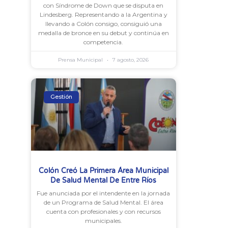
con Síndrome de Down que se disputa en
Lindesberg. Representando a la Argentina y
llevando a Colón consigo, consiguió una
medalla de bronce en su debut y continúa en
competencia.
Prensa Municipal
7 agosto, 2026
Gestión
Colón Creó La Primera Área Municipal
De Salud Mental De Entre Ríos
Fue anunciada por el intendente en la jornada
de un Programa de Salud Mental. El área
cuenta con profesionales y con recursos
municipales.