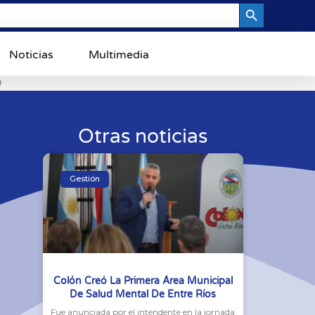
Search Button
Noticias
Multimedia
0
Otras noticias
Gestión
Colón Creó La Primera Área Municipal
De Salud Mental De Entre Ríos
Fue anunciada por el intendente en la jornada