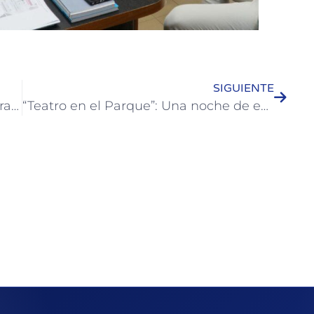
SIGUIENTE
Colón fue sede de una formación para agentes de inspección de todo el Departamento
“Teatro en el Parque”: Una noche de escenas del Teatro Argentino Contemporáneo en Colón