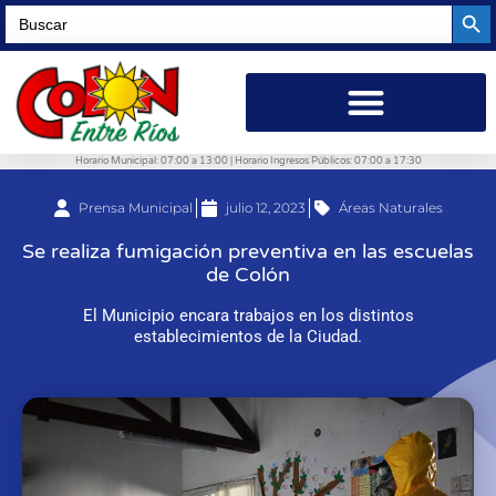
Searc
Search
for:
Horario Municipal: 07:00 a 13:00 | Horario Ingresos Públicos: 07:00 a 17:30
Prensa Municipal
julio 12, 2023
Áreas Naturales
Se realiza fumigación preventiva en las escuelas
de Colón
El Municipio encara trabajos en los distintos
establecimientos de la Ciudad.