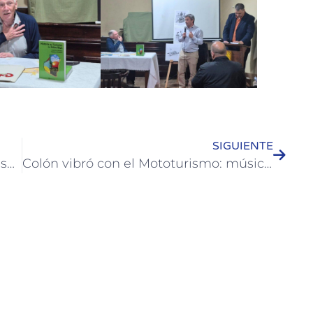
SIGUIENTE
Colón participa del estudio nacional sobre el contenido de yodo en la sal de uso alimentario
Colón vibró con el Mototurismo: música, gastronomía y exhibiciones junto al Puerto