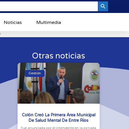
Search Button
Noticias
Multimedia
0
Otras noticias
Gestión
Colón Creó La Primera Área Municipal
De Salud Mental De Entre Ríos
Fue anunciada por el intendente en la jornada