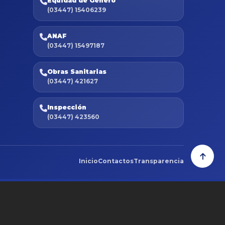
Equidad de Género
(03447) 15406239
ANAF
(03447) 15497187
Obras Sanitarias
(03447) 421627
Inspección
(03447) 423560
Inicio
Contactos
Transparencia