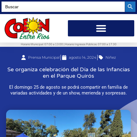
Searc
Search
for:
Horario Municipal: 07:00 a 13:00 | Horario Ingresos Públicos: 07:00 a 17:30
Prensa Municipal
agosto 14, 2024
Niñez
Se organiza celebración del Día de las Infancias
en el Parque Quirós
El domingo 25 de agosto se podrá compartir en familia de
variadas actividades y de un show, merienda y sorpresas.