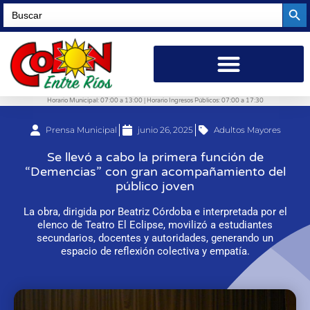
Searc
Search
for:
Horario Municipal: 07:00 a 13:00 | Horario Ingresos Públicos: 07:00 a 17:30
Prensa Municipal
junio 26, 2025
Adultos Mayores
Se llevó a cabo la primera función de
“Demencias” con gran acompañamiento del
público joven
La obra, dirigida por Beatriz Córdoba e interpretada por el
elenco de Teatro El Eclipse, movilizó a estudiantes
secundarios, docentes y autoridades, generando un
espacio de reflexión colectiva y empatía.