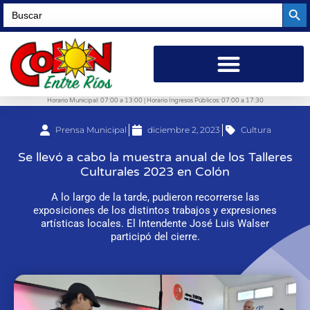
Searc
Search
for:
Horario Municipal: 07:00 a 13:00 | Horario Ingresos Públicos: 07:00 a 17:30
Prensa Municipal
diciembre 2, 2023
Cultura
Se llevó a cabo la muestra anual de los Talleres
Culturales 2023 en Colón
A lo largo de la tarde, pudieron recorrerse las
exposiciones de los distintos trabajos y expresiones
artísticas locales. El Intendente José Luis Walser
participó del cierre.