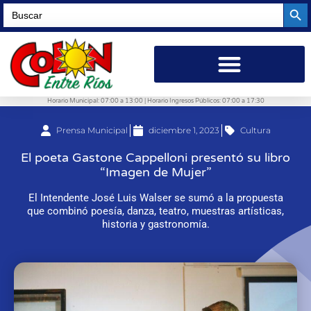
Searc
Search
for:
Horario Municipal: 07:00 a 13:00 | Horario Ingresos Públicos: 07:00 a 17:30
Prensa Municipal
diciembre 1, 2023
Cultura
El poeta Gastone Cappelloni presentó su libro
“Imagen de Mujer”
El Intendente José Luis Walser se sumó a la propuesta
que combinó poesía, danza, teatro, muestras artísticas,
historia y gastronomía.