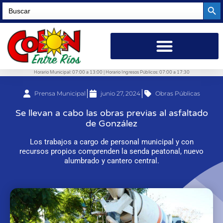
Searc
Search
for:
Horario Municipal: 07:00 a 13:00 | Horario Ingresos Públicos: 07:00 a 17:30
Prensa Municipal
junio 27, 2024
Obras Públicas
Se llevan a cabo las obras previas al asfaltado
de González
Los trabajos a cargo de personal municipal y con
recursos propios comprenden la senda peatonal, nuevo
alumbrado y cantero central.