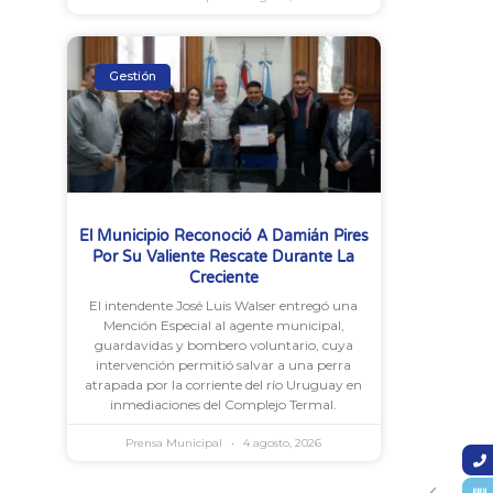
Gestión
El Municipio Reconoció A Damián Pires
Por Su Valiente Rescate Durante La
Creciente
El intendente José Luis Walser entregó una
Mención Especial al agente municipal,
guardavidas y bombero voluntario, cuya
intervención permitió salvar a una perra
atrapada por la corriente del río Uruguay en
inmediaciones del Complejo Termal.
Prensa Municipal
4 agosto, 2026