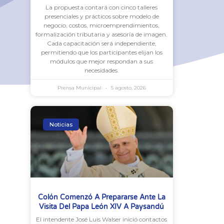
La propuesta contará con cinco talleres
presenciales y prácticos sobre modelo de
negocio, costos, microemprendimientos,
formalización tributaria y asesoría de imagen.
Cada capacitación será independiente,
permitiendo que los participantes elijan los
módulos que mejor respondan a sus
necesidades.
Prensa Municipal
5 agosto, 2026
Noticias
Colón Comenzó A Prepararse Ante La
Visita Del Papa León XIV A Paysandú
El intendente José Luis Walser inició contactos