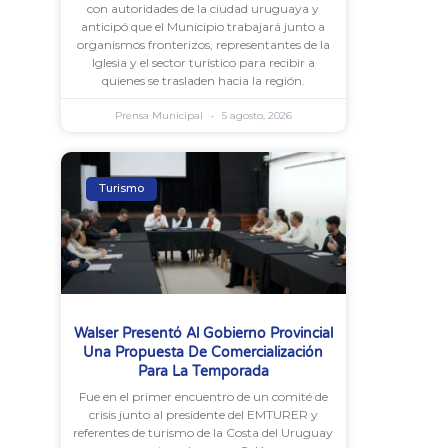
con autoridades de la ciudad uruguaya y
anticipó que el Municipio trabajará junto a
organismos fronterizos, representantes de la
Iglesia y el sector turístico para recibir a
quienes se trasladen hacia la región.
Prensa Municipal
5 agosto, 2026
Turismo
Walser Presentó Al Gobierno Provincial
Una Propuesta De Comercialización
Para La Temporada
Fue en el primer encuentro de un comité de
crisis junto al presidente del EMTURER y
referentes de turismo de la Costa del Uruguay