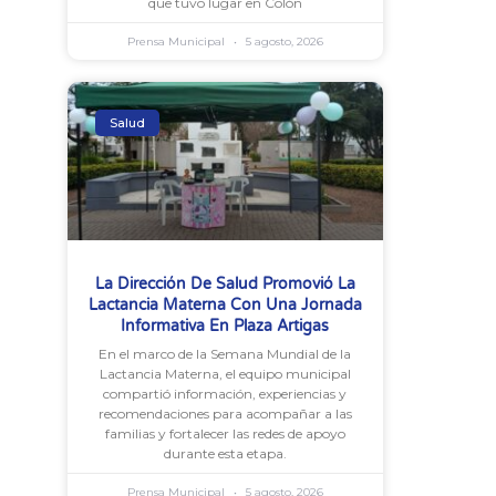
que tuvo lugar en Colón
Prensa Municipal
5 agosto, 2026
Salud
La Dirección De Salud Promovió La
Lactancia Materna Con Una Jornada
Informativa En Plaza Artigas
En el marco de la Semana Mundial de la
Lactancia Materna, el equipo municipal
compartió información, experiencias y
recomendaciones para acompañar a las
familias y fortalecer las redes de apoyo
durante esta etapa.
Prensa Municipal
5 agosto, 2026