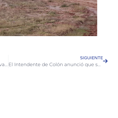
SIGUIENTE
Las localidades de la microrregión avanzan en gestiones conjuntas para el sector turístico
El Intendente de Colón anunció que se pedirá la reapertura de la frontera con Uruguay