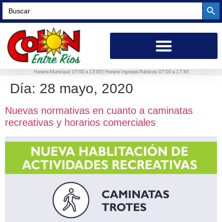
Searc
Search
for:
Horario Municipal: 07:00 a 13:00 | Horario Ingresos Públicos: 07:00 a 17:30
Día:
28 mayo, 2020
Nuevas normativas en cuanto a caminatas
recreativas y horarios comerciales