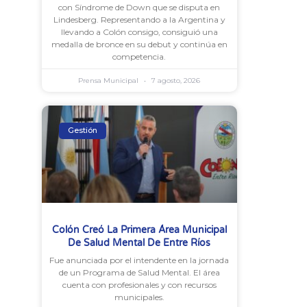
con Síndrome de Down que se disputa en
Lindesberg. Representando a la Argentina y
llevando a Colón consigo, consiguió una
medalla de bronce en su debut y continúa en
competencia.
Prensa Municipal
7 agosto, 2026
Gestión
Colón Creó La Primera Área Municipal
De Salud Mental De Entre Ríos
Fue anunciada por el intendente en la jornada
de un Programa de Salud Mental. El área
cuenta con profesionales y con recursos
municipales.