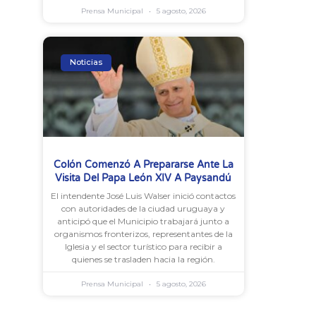
Prensa Municipal
5 agosto, 2026
Noticias
Colón Comenzó A Prepararse Ante La
Visita Del Papa León XIV A Paysandú
El intendente José Luis Walser inició contactos
con autoridades de la ciudad uruguaya y
anticipó que el Municipio trabajará junto a
organismos fronterizos, representantes de la
Iglesia y el sector turístico para recibir a
quienes se trasladen hacia la región.
Prensa Municipal
5 agosto, 2026