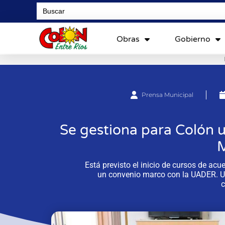
Search
for:
Obras
Gobierno
Prensa Municipal
Se gestiona para Colón u
M
Está previsto el inicio de cursos de acu
un convenio marco con la UADER. Un
c