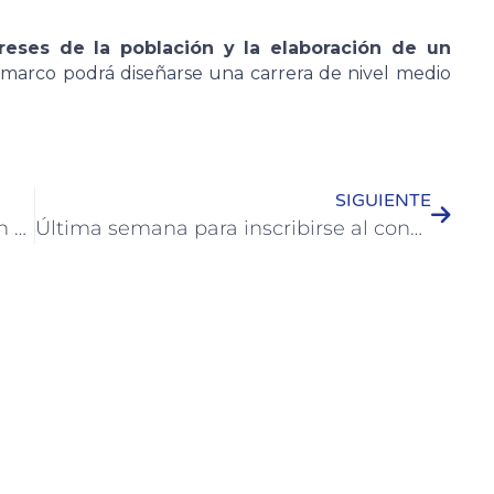
reses de la población y la elaboración de un
 marco podrá diseñarse una carrera de nivel medio
SIGUIENTE
Se preparan fertilizantes naturales en el vivero municipal de Colón
Última semana para inscribirse al concurso de parques y jardines