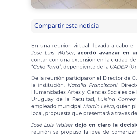
Compartir esta noticia
En una reunión virtual llevada a cabo el
José Luis Walser
,
acordó avanzar en u
contar con una extensión en la ciudad d
“
Celia Torrá
”, dependiente de la
UADER
(Un
De la reunión participaron el Director de C
la institución,
Natalia Francisconi
, Direc
Humanidades, Artes y Ciencias Sociales de
Uruguay de la Facultad,
Luisina Gomez
empleado municipal
Martín Leiva
, quien p
local, propuesta que presentará a través d
José Luis Walser
dejó en claro la decis
reunión se propuso la idea de comenzar