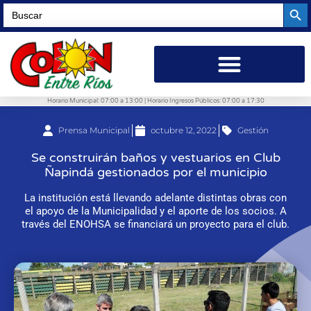
Searc
Search
for:
Horario Municipal: 07:00 a 13:00 | Horario Ingresos Públicos: 07:00 a 17:30
Prensa Municipal
octubre 12, 2022
Gestión
Se construirán baños y vestuarios en Club
Ñapindá gestionados por el municipio
La institución está llevando adelante distintas obras con
el apoyo de la Municipalidad y el aporte de los socios. A
través del ENOHSA se financiará un proyecto para el club.