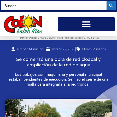
Searc
Search
for:
Horario Municipal: 07:00 a 13:00 | Horario Ingresos Públicos: 07:00 a 17:30
Prensa Municipal
marzo 22, 2021
Obras Públicas
Se comenzó una obra de red cloacal y
ampliación de la red de agua
Los trabajos con maquinaria y personal municipal
estaban pendientes de ejecución. Se hizo el cierre de una
malla para integrarla a la red troncal.