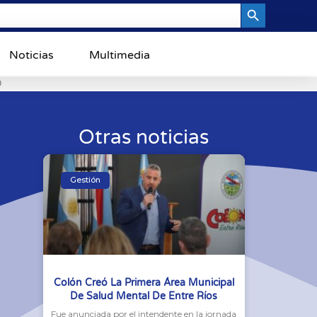
Search Button
Noticias
Multimedia
0
Otras noticias
Gestión
Colón Creó La Primera Área Municipal
De Salud Mental De Entre Ríos
Fue anunciada por el intendente en la jornada