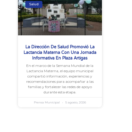
Salud
La Dirección De Salud Promovió La
Lactancia Materna Con Una Jornada
Informativa En Plaza Artigas
En el marco de la Semana Mundial de la
Lactancia Materna, el equipo municipal
compartió información, experiencias y
recomendaciones para acompañar a las
familias y fortalecer las redes de apoyo
durante esta etapa.
Prensa Municipal
5 agosto, 2026