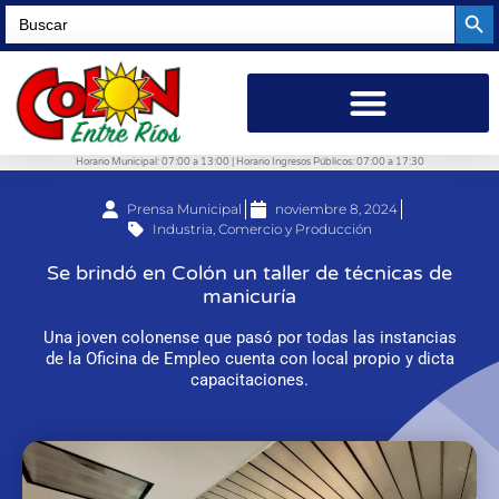
Searc
Search
for:
Horario Municipal: 07:00 a 13:00 | Horario Ingresos Públicos: 07:00 a 17:30
Prensa Municipal
noviembre 8, 2024
Industria, Comercio y Producción
Se brindó en Colón un taller de técnicas de
manicuría
Una joven colonense que pasó por todas las instancias
de la Oficina de Empleo cuenta con local propio y dicta
capacitaciones.