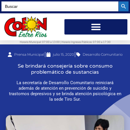
Searc
Search
for:
Horario Municipal: 07:00 a 13:00 | Horario Ingresos Públicos: 07:00 a 17:30
Prensa Municipal
julio 15, 2020
Desarrollo Comunitario
Se brindará consejería sobre consumo
problemático de sustancias
La secretaría de Desarrollo Comunitario reiniciará
además de atención en prevención de suicidio y
trastornos depresivos y se brinda atención psicológica en
la sede Tiro Sur.