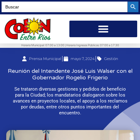
Searc
Search
for:
Horario Municipal: 07:00 a 13:00 | Horario Ingresos Públicos: 07:00 a 17:30
Prensa Municipal
mayo 7, 2024
Gestión
Reunión del Intendente José Luis Walser con el
Gobernador Rogelio Frigerio
Se trataron diversas gestiones y pedidos de beneficio
para la Ciudad; los mandatarios dialogaron sobre los
avances en proyectos locales, el apoyo a los reclamos
por deudas, entre otros puntos importantes del
encuentro.