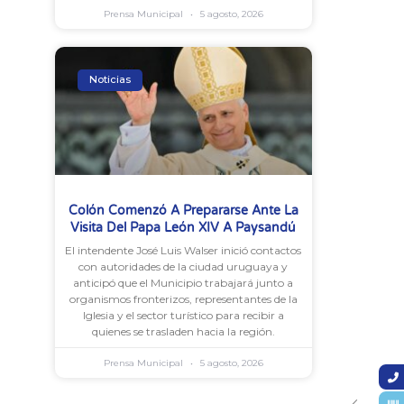
Prensa Municipal
5 agosto, 2026
Noticias
Colón Comenzó A Prepararse Ante La
Visita Del Papa León XIV A Paysandú
El intendente José Luis Walser inició contactos
con autoridades de la ciudad uruguaya y
anticipó que el Municipio trabajará junto a
organismos fronterizos, representantes de la
Iglesia y el sector turístico para recibir a
quienes se trasladen hacia la región.
Prensa Municipal
5 agosto, 2026