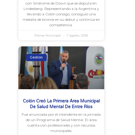
con Síndrome de Down que se disputa en
Lindesberg. Representando a la Argentina y
llevando a Colón consigo, consiguió una
medalla de bronce en su debut y continúa en
competencia.
Prensa Municipal
7 agosto, 2026
Gestión
Colón Creó La Primera Área Municipal
De Salud Mental De Entre Ríos
Fue anunciada por el intendente en la jornada
de un Programa de Salud Mental. El área
cuenta con profesionales y con recursos
municipales.