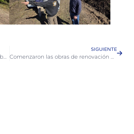
SIGUIENTE
La Municipalidad de Colón otorgará becas completas para la Diplomatura Universitaria en Logística y Gestión Operativa
Comenzaron las obras de renovación cloacal en calle 12 de Abril como paso previo al Centro Comercial a Cielo Abierto