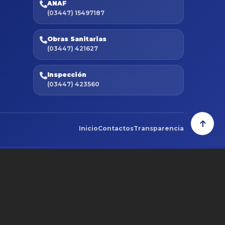
ANAF
(03447) 15497187
Obras Sanitarias
(03447) 421627
Inspección
(03447) 423560
Inicio
Contactos
Transparencia