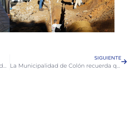
SIGUIENTE
Paso histórico: comenzó la apertura de calles en el predio del futuro Parque Industrial Mixto de Colón
La Municipalidad de Colón recuerda que las tasas municipales pueden abonarse escaneando el código QR de la boleta