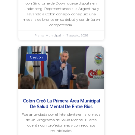
con Síndrome de Down que se disputa en
Lindesberg. Representando a la Argentina y
llevando a Colón consigo, consiguió una
medalla de bronce en su debut y continúa en
competencia.
Prensa Municipal
7 agosto, 2026
Gestión
Colón Creó La Primera Área Municipal
De Salud Mental De Entre Ríos
Fue anunciada por el intendente en la jornada
de un Programa de Salud Mental. El área
cuenta con profesionales y con recursos
municipales.