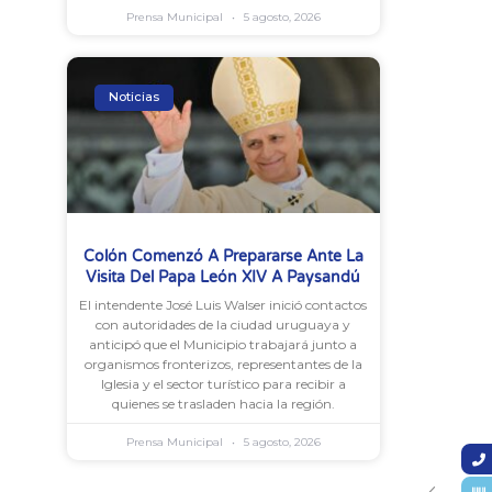
Prensa Municipal
5 agosto, 2026
Noticias
Colón Comenzó A Prepararse Ante La
Visita Del Papa León XIV A Paysandú
El intendente José Luis Walser inició contactos
con autoridades de la ciudad uruguaya y
anticipó que el Municipio trabajará junto a
organismos fronterizos, representantes de la
Iglesia y el sector turístico para recibir a
quienes se trasladen hacia la región.
Prensa Municipal
5 agosto, 2026