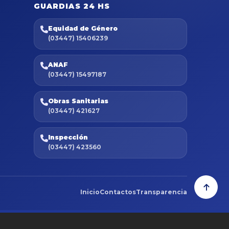
GUARDIAS 24 HS
Equidad de Género
(03447) 15406239
ANAF
(03447) 15497187
Obras Sanitarias
(03447) 421627
Inspección
(03447) 423560
Inicio
Contactos
Transparencia