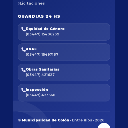
Licitaciones
GUARDIAS 24 HS
Equidad de Género
(03447) 15406239
ANAF
(03447) 15497187
Obras Sanitarias
(03447) 421627
Inspección
(03447) 423560
©
Municipalidad de Colón
· Entre Ríos · 2026