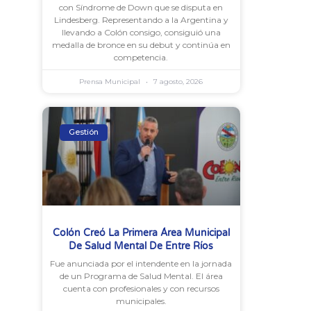
con Síndrome de Down que se disputa en
Lindesberg. Representando a la Argentina y
llevando a Colón consigo, consiguió una
medalla de bronce en su debut y continúa en
competencia.
Prensa Municipal
7 agosto, 2026
Gestión
Colón Creó La Primera Área Municipal
De Salud Mental De Entre Ríos
Fue anunciada por el intendente en la jornada
de un Programa de Salud Mental. El área
cuenta con profesionales y con recursos
municipales.