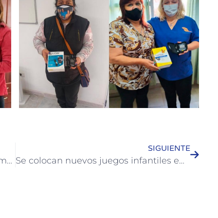
SIGUIENTE
Nuevas medidas sanitarias recientemente dispuestas por resolución del Gobierno Provincial, habilitan actividades deportivas y culturales.
Se colocan nuevos juegos infantiles en el Parque Quirós