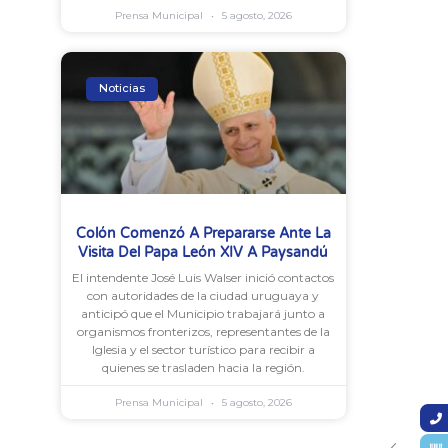
Prensa Municipal
5 agosto, 2026
Noticias
Colón Comenzó A Prepararse Ante La
Visita Del Papa León XIV A Paysandú
El intendente José Luis Walser inició contactos
con autoridades de la ciudad uruguaya y
anticipó que el Municipio trabajará junto a
organismos fronterizos, representantes de la
Iglesia y el sector turístico para recibir a
quienes se trasladen hacia la región.
Prensa Municipal
5 agosto, 2026