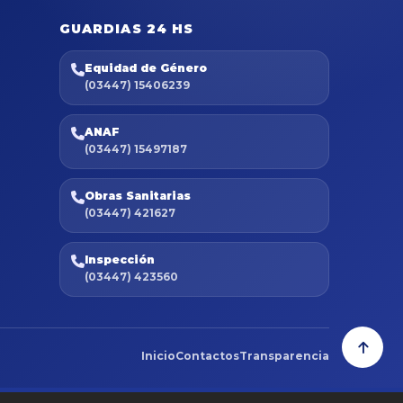
GUARDIAS 24 HS
Equidad de Género
(03447) 15406239
ANAF
(03447) 15497187
Obras Sanitarias
(03447) 421627
Inspección
(03447) 423560
Inicio
Contactos
Transparencia