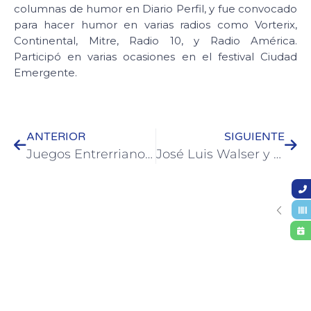
columnas de humor en Diario Perfil, y fue convocado
para hacer humor en varias radios como Vorterix,
Continental, Mitre, Radio 10, y Radio América.
Participó en varias ocasiones en el festival Ciudad
Emergente.
ANTERIOR
SIGUIENTE
Juegos Entrerrianos para Personas Mayores: Colón cuenta con una gran cantidad de inscriptos en las diferentes disciplinas
José Luis Walser y el Diputado Godein repasaron agenda de gestiones