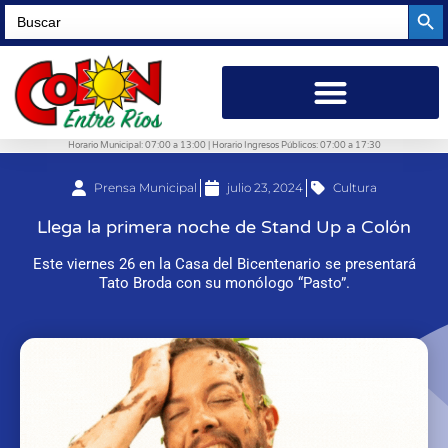
Searc
Search
for:
Horario Municipal: 07:00 a 13:00 | Horario Ingresos Públicos: 07:00 a 17:30
Prensa Municipal
julio 23, 2024
Cultura
Llega la primera noche de Stand Up a Colón
Este viernes 26 en la Casa del Bicentenario se presentará
Tato Broda con su monólogo “Pasto”.