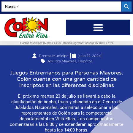
Searc
Search
for:
Horario Municipal: 07:00 a 13:00 | Horario Ingresos Públicos: 07:00 a 17:30
Prensa Municipal
julio 22, 2024
Adultos Mayores
,
Deporte
Juegos Entrerrianos para Personas Mayores:
Colón cuenta con una gran cantidad de
inscriptos en las diferentes disciplinas
El próximo martes 23 de julio se llevará a cabo la
clasificación de bocha, truco y chinchón en el Centro de
Jubilados Nacionales, con miras a seleccionar a los
representantes de Colón para la competencia
departamental en Villa Elisa. Los campeonatos
comenzarán a las 8:30 y se extenderán aproximadamente
hasta las 14:00 horas.