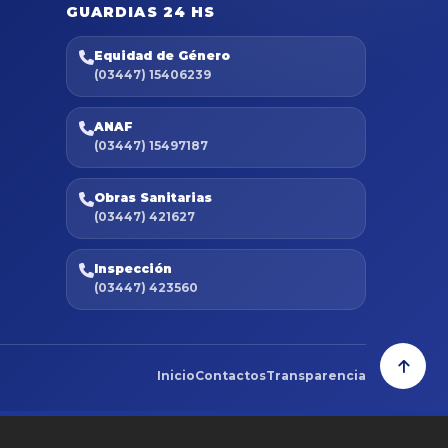
GUARDIAS 24 HS
Equidad de Género
(03447) 15406239
ANAF
(03447) 15497187
Obras Sanitarias
(03447) 421627
Inspección
(03447) 423560
Inicio
Contactos
Transparencia