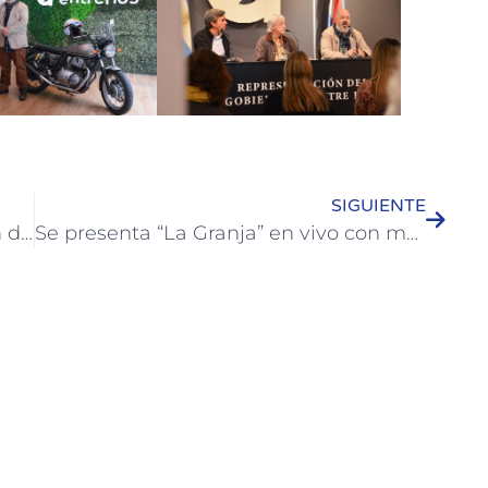
SIGUIENTE
Colón será sede de la tercera edición de “The Distinguished Gentleman’s Ride”
Se presenta “La Granja” en vivo con música y diversión para toda la familia