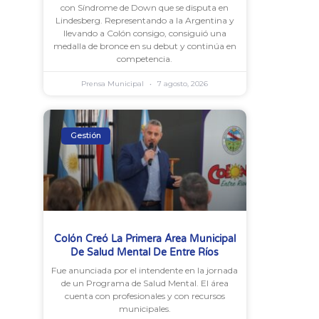
con Síndrome de Down que se disputa en
Lindesberg. Representando a la Argentina y
llevando a Colón consigo, consiguió una
medalla de bronce en su debut y continúa en
competencia.
Prensa Municipal
7 agosto, 2026
Gestión
Colón Creó La Primera Área Municipal
De Salud Mental De Entre Ríos
Fue anunciada por el intendente en la jornada
de un Programa de Salud Mental. El área
cuenta con profesionales y con recursos
municipales.