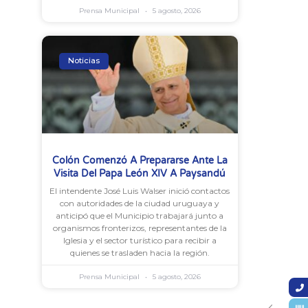
Prensa Municipal
5 agosto, 2026
Noticias
Colón Comenzó A Prepararse Ante La
Visita Del Papa León XIV A Paysandú
El intendente José Luis Walser inició contactos
con autoridades de la ciudad uruguaya y
anticipó que el Municipio trabajará junto a
organismos fronterizos, representantes de la
Iglesia y el sector turístico para recibir a
quienes se trasladen hacia la región.
Prensa Municipal
5 agosto, 2026