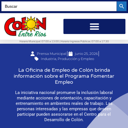
Searc
Search
for:
Horario Municipal: 07:00 a 13:00 | Horario Ingresos Públicos: 07:00 a 17:30
Prensa Municipal
junio 25, 2026
Industria, Producción y Empleo
La Oficina de Empleo de Colón brinda
información sobre el Programa Fomentar
Empleo
La iniciativa nacional promueve la inclusión laboral
mediante acciones de orientación, capacitación y
entrenamiento en ambientes reales de trabajo. Las
personas interesadas y las empresas que deseen
participar pueden asesorarse en el Centro para el
Desarrollo de Colón.