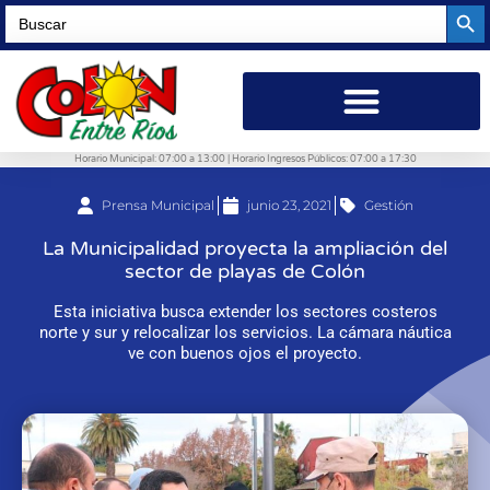
Searc
Search
for:
Horario Municipal: 07:00 a 13:00 | Horario Ingresos Públicos: 07:00 a 17:30
Prensa Municipal
junio 23, 2021
Gestión
La Municipalidad proyecta la ampliación del
sector de playas de Colón
Esta iniciativa busca extender los sectores costeros
norte y sur y relocalizar los servicios. La cámara náutica
ve con buenos ojos el proyecto.