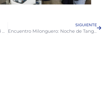
SIGUIENTE
Equipo de Salud de la Municipalidad brindó taller en la Escuela Técnica 2
Encuentro Milonguero: Noche de Tango con Mirta Godoy y Hugo Figueroa