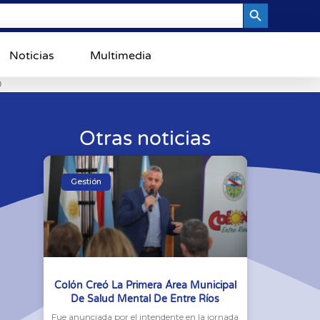
Search Button
Noticias
Multimedia
0
Otras noticias
Gestión
Colón Creó La Primera Área Municipal
De Salud Mental De Entre Ríos
Fue anunciada por el intendente en la jornada