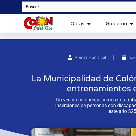
Search
for:
Obras
Gobierno
Prensa Municipal
novi
La Municipalidad de Coló
entrenamientos e
Un vecino colonense comenzó a trabaj
inserciones de personas con discapac
este año $25