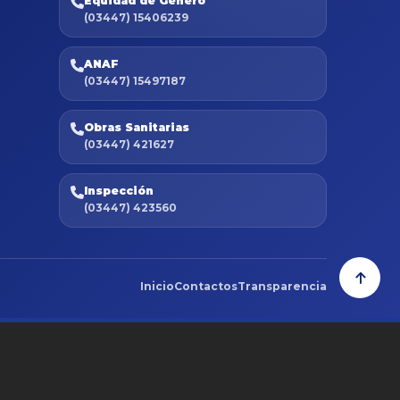
Equidad de Género
(03447) 15406239
ANAF
(03447) 15497187
Obras Sanitarias
(03447) 421627
Inspección
(03447) 423560
Inicio
Contactos
Transparencia