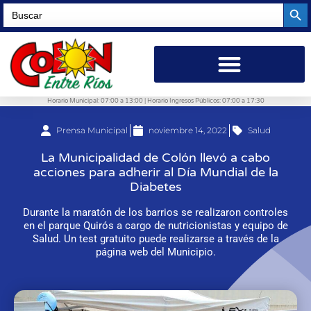
Searc
Search
for:
Horario Municipal: 07:00 a 13:00 | Horario Ingresos Públicos: 07:00 a 17:30
Prensa Municipal
noviembre 14, 2022
Salud
La Municipalidad de Colón llevó a cabo
acciones para adherir al Día Mundial de la
Diabetes
Durante la maratón de los barrios se realizaron controles
en el parque Quirós a cargo de nutricionistas y equipo de
Salud. Un test gratuito puede realizarse a través de la
página web del Municipio.