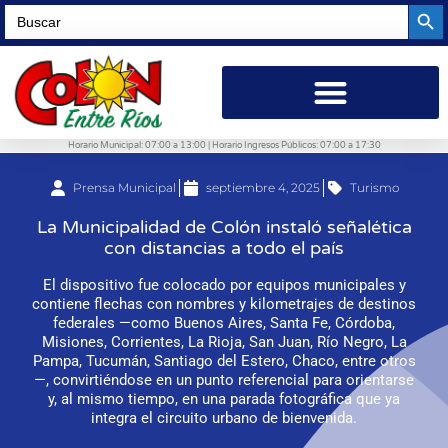
Searc
Search
for:
Horario Municipal: 07:00 a 13:00 | Horario Ingresos Públicos: 07:00 a 17:30
Prensa Municipal
septiembre 4, 2025
Turismo
La Municipalidad de Colón instaló señalética
con distancias a todo el país
El dispositivo fue colocado por equipos municipales y
contiene flechas con nombres y kilometrajes de destinos
federales —como Buenos Aires, Santa Fe, Córdoba,
Misiones, Corrientes, La Rioja, San Juan, Río Negro, La
Pampa, Tucumán, Santiago del Estero, Chaco, entre otros
—, convirtiéndose en un punto referencial para orientarse
y, al mismo tiempo, en una parada fotográfica que ya
integra el circuito urbano de bienvenida.