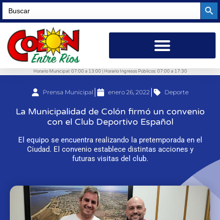
Searc
Search
for:
Horario Municipal: 07:00 a 13:00 | Horario Ingresos Públicos: 07:00 a 17:30
Prensa Municipal
enero 26, 2022
Deporte
La Municipalidad de Colón firmó un convenio
con el Club Deportivo Español
El equipo se encuentra realizando la pretemporada en el
Ciudad. El convenio establece distintas acciones y
futuras visitas del club.