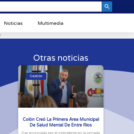
Search Button
Noticias
Multimedia
0
Otras noticias
Gestión
Colón Creó La Primera Área Municipal
De Salud Mental De Entre Ríos
Fue anunciada por el intendente en la jornada