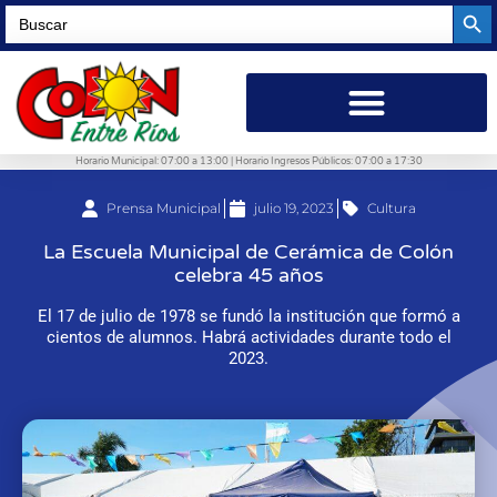
Searc
Search
for:
Horario Municipal: 07:00 a 13:00 | Horario Ingresos Públicos: 07:00 a 17:30
Prensa Municipal
julio 19, 2023
Cultura
La Escuela Municipal de Cerámica de Colón
celebra 45 años
El 17 de julio de 1978 se fundó la institución que formó a
cientos de alumnos. Habrá actividades durante todo el
2023.