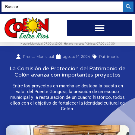
Searc
Search
for:
Horario Municipal: 07:00 a 13:00 | Horario Ingresos Públicos: 07:00 a 17:30
Prensa Municipal
agosto 14, 2024
Patrimonio
La Comisión de Protección del Patrimonio de
Colón avanza con importantes proyectos
Entre los proyectos en marcha se destaca la puesta en
valor del Puente Góngora, la creación de un escudo
municipal y la restauración de un cuadro histórico, todos
ellos con el objetivo de fortalecer la identidad cultural de
Colón.