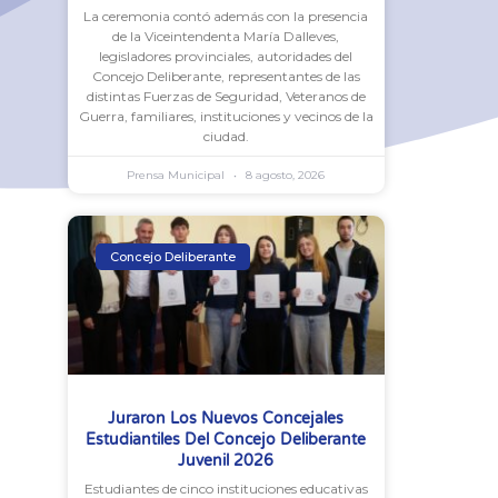
La ceremonia contó además con la presencia
de la Viceintendenta María Dalleves,
legisladores provinciales, autoridades del
Concejo Deliberante, representantes de las
distintas Fuerzas de Seguridad, Veteranos de
Guerra, familiares, instituciones y vecinos de la
ciudad.
Prensa Municipal
8 agosto, 2026
Concejo Deliberante
Juraron Los Nuevos Concejales
Estudiantiles Del Concejo Deliberante
Juvenil 2026
Estudiantes de cinco instituciones educativas