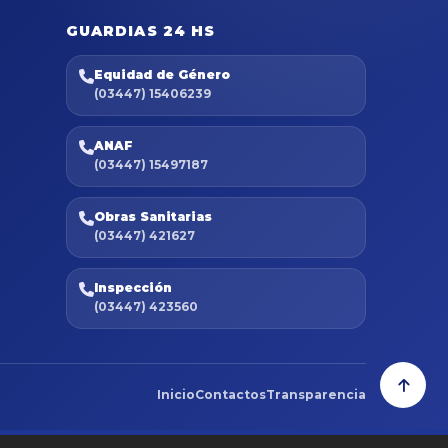
GUARDIAS 24 HS
Equidad de Género
(03447) 15406239
ANAF
(03447) 15497187
Obras Sanitarias
(03447) 421627
Inspección
(03447) 423560
Inicio
Contactos
Transparencia