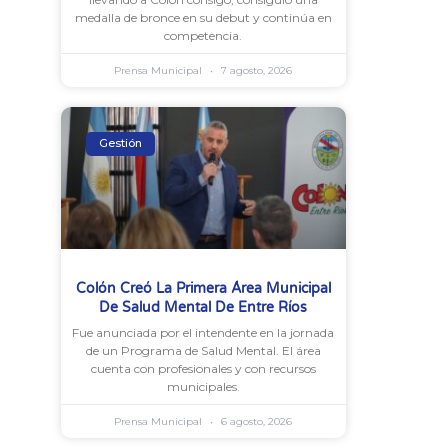
medalla de bronce en su debut y continúa en
competencia.
Prensa Municipal
7 agosto, 2026
Gestión
Colón Creó La Primera Área Municipal
De Salud Mental De Entre Ríos
Fue anunciada por el intendente en la jornada
de un Programa de Salud Mental. El área
cuenta con profesionales y con recursos
municipales.
Prensa Municipal
6 agosto, 2026