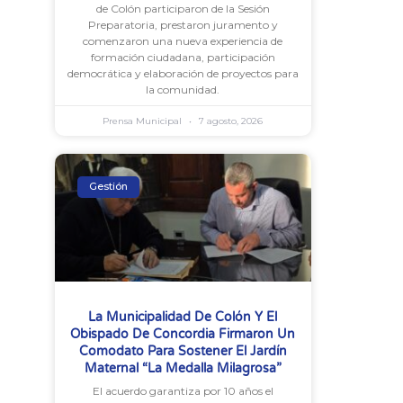
de Colón participaron de la Sesión
Preparatoria, prestaron juramento y
comenzaron una nueva experiencia de
formación ciudadana, participación
democrática y elaboración de proyectos para
la comunidad.
Prensa Municipal
7 agosto, 2026
Gestión
La Municipalidad De Colón Y El
Obispado De Concordia Firmaron Un
Comodato Para Sostener El Jardín
Maternal “La Medalla Milagrosa”
El acuerdo garantiza por 10 años el