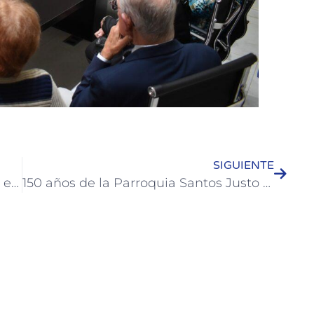
SIGUIENTE
Colón promocionó su oferta turística en el 51° Congreso de Agentes de Viajes FAEVYT en Mendoza
150 años de la Parroquia Santos Justo y Pastor: se llevó a cabo un encuentro coral