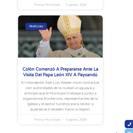
Prensa Municipal
5 agosto, 2026
Noticias
Colón Comenzó A Prepararse Ante La
Visita Del Papa León XIV A Paysandú
El intendente José Luis Walser inició contactos
con autoridades de la ciudad uruguaya y
anticipó que el Municipio trabajará junto a
organismos fronterizos, representantes de la
Iglesia y el sector turístico para recibir a
quienes se trasladen hacia la región.
Prensa Municipal
5 agosto, 2026