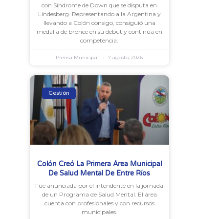
con Síndrome de Down que se disputa en
Lindesberg. Representando a la Argentina y
llevando a Colón consigo, consiguió una
medalla de bronce en su debut y continúa en
competencia.
Prensa Municipal
7 agosto, 2026
Gestión
Colón Creó La Primera Área Municipal
De Salud Mental De Entre Ríos
Fue anunciada por el intendente en la jornada
de un Programa de Salud Mental. El área
cuenta con profesionales y con recursos
municipales.