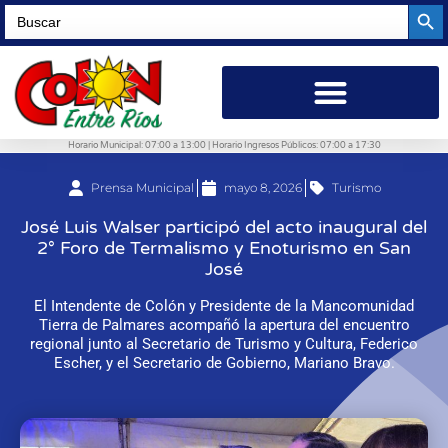
Searc
Search
for:
Horario Municipal: 07:00 a 13:00 | Horario Ingresos Públicos: 07:00 a 17:30
Prensa Municipal
mayo 8, 2026
Turismo
José Luis Walser participó del acto inaugural del
2° Foro de Termalismo y Enoturismo en San
José
El Intendente de Colón y Presidente de la Mancomunidad
Tierra de Palmares acompañó la apertura del encuentro
regional junto al Secretario de Turismo y Cultura, Federico
Escher, y el Secretario de Gobierno, Mariano Bravo.