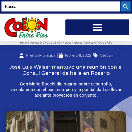
Searc
Search
for:
Horario Municipal: 07:00 a 13:00 | Horario Ingresos Públicos: 07:00 a 17:30
Prensa Municipal
febrero 11, 2025
Gestión
José Luis Walser mantuvo una reunión con el
Cónsul General de Italia en Rosario
Con Mario Bocchi dialogaron sobre desarrollo,
vinculación con el país europeo y la posibilidad de llevar
adelante proyectos en conjunto.