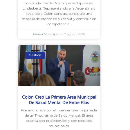
con Síndrome de Down que se disputa en
Lindesberg. Representando a la Argentina y
llevando a Colón consigo, consiguió una
medalla de bronce en su debut y continúa en
competencia.
Prensa Municipal
7 agosto, 2026
Gestión
Colón Creó La Primera Área Municipal
De Salud Mental De Entre Ríos
Fue anunciada por el intendente en la jornada
de un Programa de Salud Mental. El área
cuenta con profesionales y con recursos
municipales.