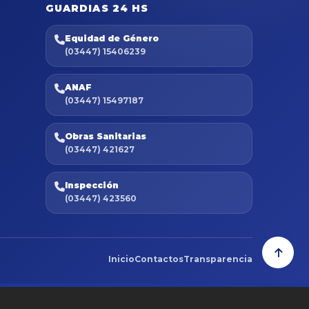
GUARDIAS 24 HS
Equidad de Género
(03447) 15406239
ANAF
(03447) 15497187
Obras Sanitarias
(03447) 421627
Inspección
(03447) 423560
Inicio
Contactos
Transparencia