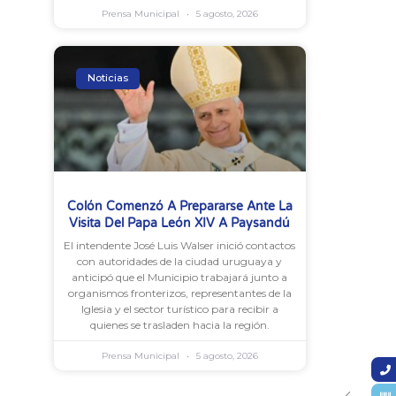
Prensa Municipal
5 agosto, 2026
Noticias
Colón Comenzó A Prepararse Ante La
Visita Del Papa León XIV A Paysandú
El intendente José Luis Walser inició contactos
con autoridades de la ciudad uruguaya y
anticipó que el Municipio trabajará junto a
organismos fronterizos, representantes de la
Iglesia y el sector turístico para recibir a
quienes se trasladen hacia la región.
Prensa Municipal
5 agosto, 2026