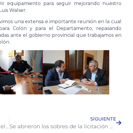
rir equipamiento para seguir mejorando nuestro
Luis Walser.
vimos una extensa e importante reunión en la cual
ara Colón y para el Departamento, repasando
iadas ante el gobierno provincial que trabajamos en
olón.
SIGUIENTE
El Cuartel de Bomberos de Colón es el primero en la provincia en implementar el Programa Oportunidades
Se abrieron los sobres de la licitación para obras en la Escuela N° 1 Juan José Paso