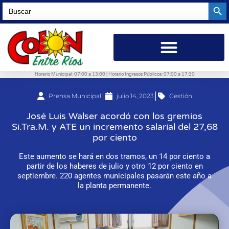
Searc
Search
for:
Horario Municipal: 07:00 a 13:00 | Horario Ingresos Públicos: 07:00 a 17:30
Prensa Municipal
julio 14, 2023
Gestión
José Luis Walser acordó con los gremios
Si.Tra.M. y ATE un incremento salarial del 27,68
por ciento
Este aumento se hará en dos tramos, un 14 por ciento a
partir de los haberes de julio y otro 12 por ciento en
septiembre. 220 agentes municipales pasarán este año a
la planta permanente.