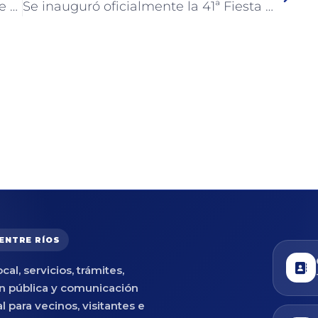
Exitoso comienzo de las “Mañanas de Artesanos” en la Fiesta Nacional de la Artesanía
Se inauguró oficialmente la 41ª Fiesta Nacional de la Artesanía 2026 en Colón
 ENTRE RÍOS
cal, servicios, trámites,
n pública y comunicación
al para vecinos, visitantes e