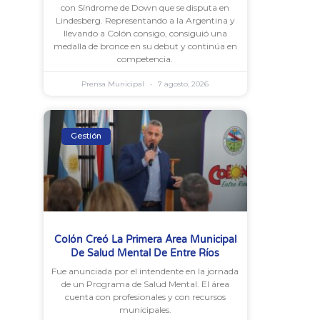
con Síndrome de Down que se disputa en
Lindesberg. Representando a la Argentina y
llevando a Colón consigo, consiguió una
medalla de bronce en su debut y continúa en
competencia.
Prensa Municipal
7 agosto, 2026
Gestión
Colón Creó La Primera Área Municipal
De Salud Mental De Entre Ríos
Fue anunciada por el intendente en la jornada
de un Programa de Salud Mental. El área
cuenta con profesionales y con recursos
municipales.