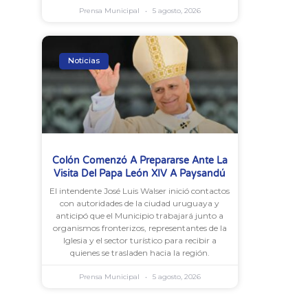
Prensa Municipal
5 agosto, 2026
Noticias
Colón Comenzó A Prepararse Ante La
Visita Del Papa León XIV A Paysandú
El intendente José Luis Walser inició contactos
con autoridades de la ciudad uruguaya y
anticipó que el Municipio trabajará junto a
organismos fronterizos, representantes de la
Iglesia y el sector turístico para recibir a
quienes se trasladen hacia la región.
Prensa Municipal
5 agosto, 2026