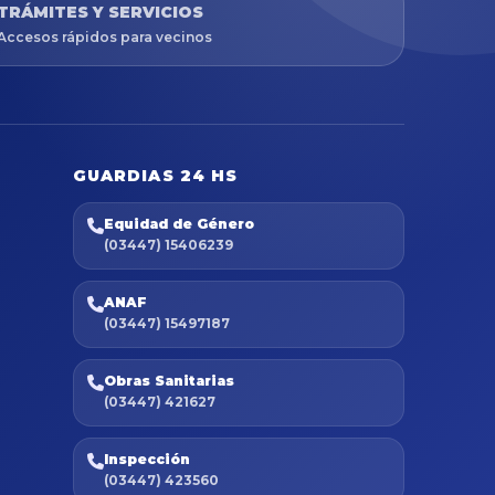
TRÁMITES Y SERVICIOS
Accesos rápidos para vecinos
GUARDIAS 24 HS
Equidad de Género
(03447) 15406239
ANAF
(03447) 15497187
Obras Sanitarias
(03447) 421627
Inspección
(03447) 423560